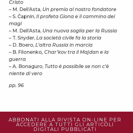
Cristo
– M. Dell’Asta,
Un premio al nostro fondatore
– S. Čapnin,
Il profeta Giona e il cammino dei
magi
– M. Dell’Asta,
Una nuova soglia per la Russia
– T. Snyder,
La società civile fa la storia
– D. Boero,
L’altra Russia in marcia
– B. Filonenko
, Char’kov tra il Majdan e la
guerra
– A. Bonaguro,
Tutto è possibile se non c’è
niente di vero
pp. 96
ABBONATI ALLA RIVISTA ON-LINE PER
ACCEDERE A TUTTI GLI ARTICOLI
DIGITALI PUBBLICATI