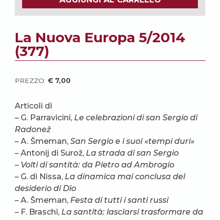
La Nuova Europa 5/2014
(377)
PREZZO:
€
7,00
Articoli di
– G. Parravicini,
Le celebrazioni di san Sergio di
Radonež
– A. Šmeman,
San Sergio e i suoi «tempi duri»
– Antonij di Surož,
La strada di san Sergio
–
Volti di
santità: da Pietro ad Ambrogio
–
G. di Nissa,
La dinamica mai conclusa del
desiderio di Dio
–
A. Šmeman,
Festa di tutti i santi russi
–
F. Braschi,
La santità: lasciarsi trasformare da