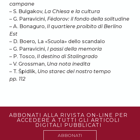
campane
– S. Bulgakov,
La Chiesa e la cultura
– G. Parravicini,
Fëdorov: il fondo della solitudine
– A. Bonaguro,
Il quartiere proibito di Berlino
Est
–
D. Boero
,
La «Scuola» dello scandalo
– G. Parravicini,
I passi della memoria
–
P. Tosco,
Il destino di Stalingrado
– V. Grossman,
Una nota inedita
–
T. Špidlík,
Uno starec del nostro tempo
pp. 112
ABBONATI ALLA RIVISTA ON-LINE PER
ACCEDERE A TUTTI GLI ARTICOLI
DIGITALI PUBBLICATI
ABBONATI