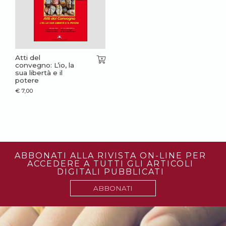
Atti del
convegno: L’io, la
sua libertà e il
potere
€
7,00
ABBONATI ALLA RIVISTA ON-LINE PER
ACCEDERE A TUTTI GLI ARTICOLI
DIGITALI PUBBLICATI
ABBONATI