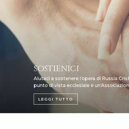
SOSTIENICI
Aiutaci a sostenere l’opera di Russia Cris
punto di vista ecclesiale è un’Associazione
LEGGI TUTTO