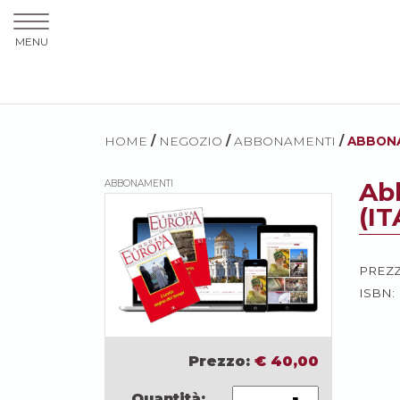
MENU
HOME
/
NEGOZIO
/
ABBONAMENTI
/
ABBONA
Ab
ABBONAMENTI
(IT
PREZ
ISBN:
Prezzo:
€
40,00
Quantità: