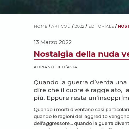
HOME
/
ARTICOLI
/
2022
/
EDITORIALE
/
NOST
13 Marzo 2022
Nostalgia della nuda v
ADRIANO DELL’ASTA
Quando la guerra diventa una «
dire che il cuore è raggelato, l
più. Eppure resta un’insopprimi
Quando i morti diventano casi particolar
quando le ragioni dell’aggredito vengon
dell’aggressore… quando la guerra diventa