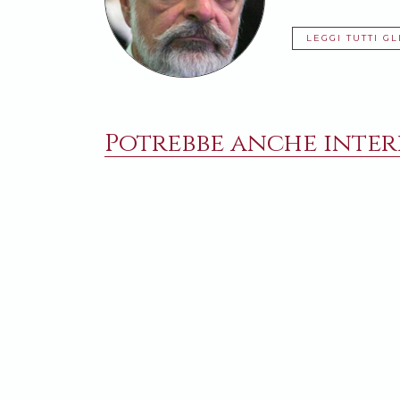
LEGGI TUTTI GL
Potrebbe anche intere
26 GENNAIO 2023
13 GI
Si può fare politica in chiesa?
Polon
aiuta
Nella liturgia ortodossa si prega per