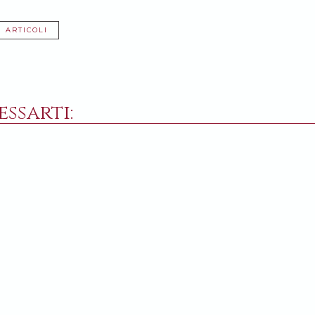
I ARTICOLI
ssarti:
UGNO 2022
19 SETTEMBRE 2016
ia: i volontari russi che
In tribunale si parla di sto
no i profughi ucraini
Revisionismo, negazionismo: i