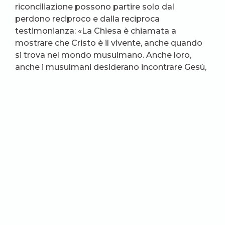
riconciliazione possono partire solo dal
perdono reciproco e dalla reciproca
testimonianza: «La Chiesa è chiamata a
mostrare che Cristo è il vivente, anche quando
si trova nel mondo musulmano. Anche loro,
anche i musulmani desiderano incontrare Gesù,
che per loro è il profeta di cui attendono il
ritorno. Occorre rispettare, occorre abbracciare
questa attesa dei musulmani. E aiutarli ad
incontrare Gesù».
«La missione della Chiesa in Oriente è anche
questa: custodire l’attesa di Gesù presente nei
musulmani. Senza questa missione, la presenza
dei cristiani in Medio Oriente può non avere
senso – prosegue padre Murad. – O siamo
missionari, o abbiamo una missione propria in
questa parte del mondo, così come è adesso, o
è meglio che lasciamo perdere, è meglio che ce
ne andiamo tutti in Europa o da qualche altra