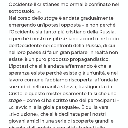
Occidente il cristianesimo ormai è confinato nel
sottosuolo…».
Nel corso dello
stage
è andata gradualmente
emergendo un’ipotesi opposta – e non perché
l’Occidente sia tanto più cristiano della Russia,
o perché i nostri ospiti si siano accorti che l’odio
dell’Occidente nei confronti della Russia, di cui
nel loro paese si fa un gran parlare, in realtà non
esiste, è un puro prodotto propagandistico.
L’ipotesi che si è andata affermando è che la
speranza esiste perché esiste già un’unità, e nel
lavoro comune l’abbiamo riscoperta: affonda le
sue radici nell’umanità stessa, trasfigurata da
Cristo, e questo misteriosamente fa sì che uno
stage
– come ci ha scritto uno dei partecipanti –
«ci avvicini alla gioia pasquale». È qui la vera
«rivoluzione», che si è declinata per i nostri
giovani amici in una serie di scoperte grandi e
piccole, dall’amicizia con altri studenti alle