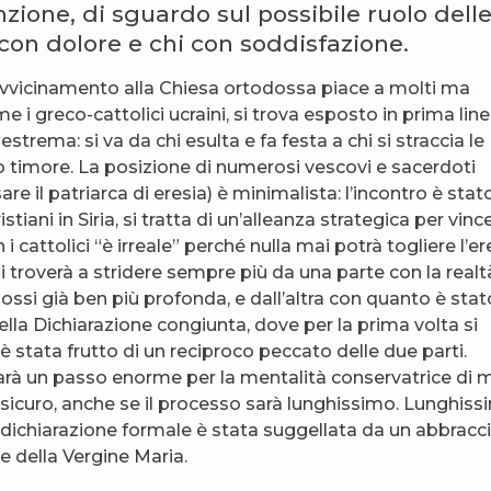
nzione, di sguardo sul possibile ruolo dell
con dolore e chi con soddisfazione.
riavvicinamento alla Chiesa ortodossa piace a molti ma
e i greco-cattolici ucraini, si trova esposto in prima line
strema: si va da chi esulta e fa festa a chi si straccia le
to timore. La posizione di numerosi vescovi e sacerdoti
 il patriarca di eresia) è minimalista: l’incontro è stat
tiani in Siria, si tratta di un’alleanza strategica per vinc
 cattolici “è irreale” perché nulla mai potrà togliere l’er
 troverà a stridere sempre più da una parte con la realt
odossi già ben più profonda, e dall’altra con quanto è stat
ella Dichiarazione congiunta, dove per la prima volta si
stata frutto di un reciproco peccato delle due parti.
rà un passo enorme per la mentalità conservatrice di m
sicuro, anche se il processo sarà lunghissimo. Lunghis
la dichiarazione formale è stata suggellata da un abbracci
e della Vergine Maria.