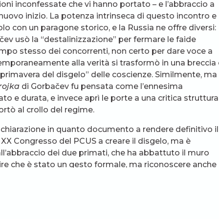
ioni inconfessate che vi hanno portato – e l’abbraccio a
il nuovo inizio. La potenza intrinseca di questo incontro e 
lo con un paragone storico, e la Russia ne offre diversi:
ščev usò la “destalinizzazione” per fermare le faide
 tempo stesso dei concorrenti, non certo per dare voce a
ì temporaneamente alla verità si trasformò in una breccia
rimavera del disgelo” delle coscienze. Similmente, ma 
rojka
di Gorbačev fu pensata come l’ennesima
ato e durata, e invece aprì le porte a una critica struttura
tò al crollo del regime.
ichiarazione in quanto documento a rendere definitivo il
l XX Congresso del PCUS a creare il disgelo, ma è
dall’abbraccio dei due primati, che ha abbattuto il muro
l dire che è stato un gesto formale, ma riconoscere anche
a sola in Cristo, mette in moto processi irreversibili, da
 ha la capacità di risvegliare energie inaspettate, e ci
che prenderanno sul serio il gesto e la Dichiarazione e s
mo come se Dio ci fosse” aveva proposto Benedetto X