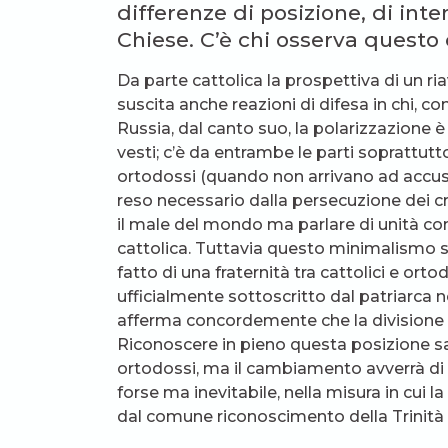
differenze di posizione, di inte
Chiese. C’è chi osserva questo 
Da parte cattolica la prospettiva di un 
suscita anche reazioni di difesa in chi, com
Russia, dal canto suo, la polarizzazione è e
vesti; c’è da entrambe le parti soprattut
ortodossi (quando non arrivano ad accusare
reso necessario dalla persecuzione dei cris
il male del mondo ma parlare di unità con i
cattolica. Tuttavia questo minimalismo si
fatto di una fraternità tra cattolici e ort
ufficialmente sottoscritto dal patriarca n
afferma concordemente che la divisione è 
Riconoscere in pieno questa posizione sa
ortodossi, ma il cambiamento avverrà di 
forse ma inevitabile, nella misura in cui 
dal comune riconoscimento della Trinità 