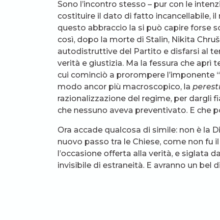
Sono l’incontro stesso – pur con le intenz
costituire il dato di fatto incancellabile, 
questo abbraccio la si può capire forse so
così, dopo la morte di Stalin, Nikita Chru
autodistruttive del Partito e disfarsi al
verità e giustizia. Ma la fessura che apr
cui cominciò a prorompere l’imponente “p
modo ancor più macroscopico, la
perest
razionalizzazione del regime, per dargli fi
che nessuno aveva preventivato. E che por
Ora accade qualcosa di simile: non è la D
nuovo passo tra le Chiese, come non fu i
l’occasione offerta alla verità, e siglata 
invisibile di estraneità. E avranno un be
un solo istante la verità che siamo una cos
conseguenze incalcolabili. Perché la verità
saranno, anzi già ci sono, uomini e donne 
comporteranno di conseguenza. “Faccia