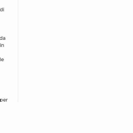
di
 da
in
le
 per
lle
i
VI