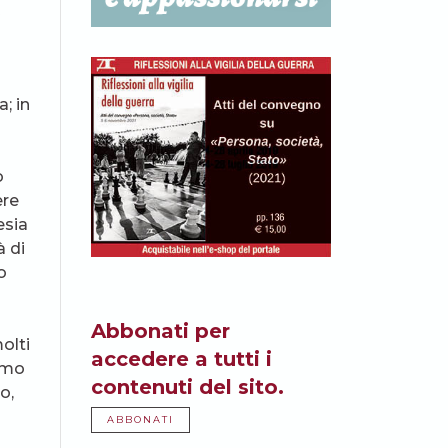
e
a; in
o
ere
esia
à di
o
Abbonati per
olti
accedere a tutti i
simo
contenuti del sito.
o,
ABBONATI