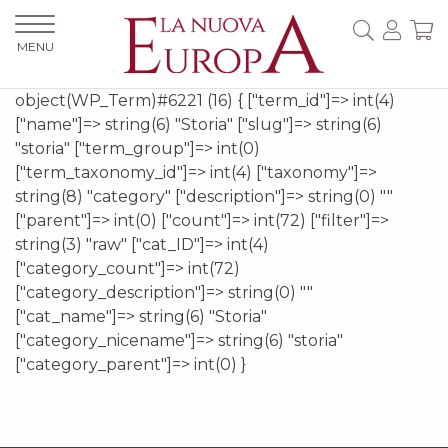
MENU
object(WP_Term)#6221 (16) { ["term_id"]=> int(4)
["name"]=> string(6) "Storia" ["slug"]=> string(6)
"storia" ["term_group"]=> int(0)
["term_taxonomy_id"]=> int(4) ["taxonomy"]=>
string(8) "category" ["description"]=> string(0) ""
["parent"]=> int(0) ["count"]=> int(72) ["filter"]=>
string(3) "raw" ["cat_ID"]=> int(4)
["category_count"]=> int(72)
["category_description"]=> string(0) ""
["cat_name"]=> string(6) "Storia"
["category_nicename"]=> string(6) "storia"
["category_parent"]=> int(0) }