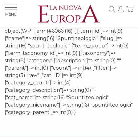
MENU
object(WP_Term)#6066 (16) { ["term_id"]=> int(9)
["name"]=> string(16) "Spunti teologici" ["slug"]=>
string(16) "spunti-teologici" ["term_group"]=> int(0)
["term_taxonomy_id"]=> int(9) ["taxonomy"]=>
string(8) "category" ["description"]=> string(0) ""
["parent"]=> int(0) ["count"]=> int(4) ["filter"]=>
string(3) "raw" ["cat_ID"]=> int(9)
["category_count"]=> int(4)
["category_description"]=> string(0) ""
["cat_name"]=> string(16) "Spunti teologici"
["category_nicename"]=> string(16) "spunti-teologici"
["category_parent"]=> int(0) }