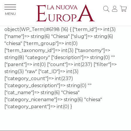
MENU
object(WP_Term)#6198 (16) { ["term_id"]=> int(3)
["name"]=> string(6) "Chiesa" ["slug"]=> string(6)
"chiesa" ["term_group"]=> int(0)
["term_taxonomy_id"]=> int(3) ["taxonomy"]=>
string(8) "category" ["description"]=> string(0) ""
["parent"]=> int(0) ["count"]=> int(237) ["filter"]=>
string(3) "raw" ["cat_ID"]=> int(3)
["category_count"]=> int(237)
["category_description"]=> string(0) ""
["cat_name"]=> string(6) "Chiesa"
["category_nicename"]=> string(6) "chiesa"
["category_parent"]=> int(0) }