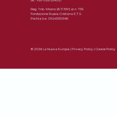
tel.: +39-035-294021
Reg. Trib. Milano (8.11.1991) al n. 735
Fondazione Russia Cristiana E.T.S.
Partita Iva: 09245130969
© 2026 La Nuova Europa |
Privacy Policy
|
Cookie Policy