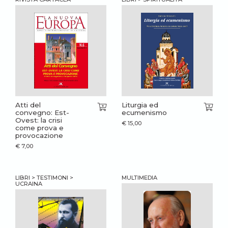
Atti del
Liturgia ed
convegno: Est-
ecumenismo
Ovest: la crisi
€
15,00
come prova e
provocazione
€
7,00
LIBRI > TESTIMONI >
MULTIMEDIA
UCRAINA