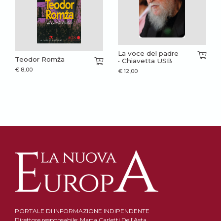
La voce del padre
Teodor Romža
• Chiavetta USB
€
8,00
€
12,00
PORTALE DI INFORMAZIONE INDIPENDENTE
Direttore responsabile: Marta Carletti Dell’Asta