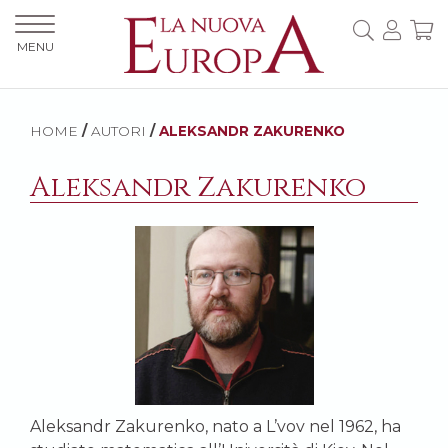
MENU
HOME
/
AUTORI
/
ALEKSANDR ZAKURENKO
Aleksandr Zakurenko
Aleksandr Zakurenko, nato a L’vov nel 1962, ha