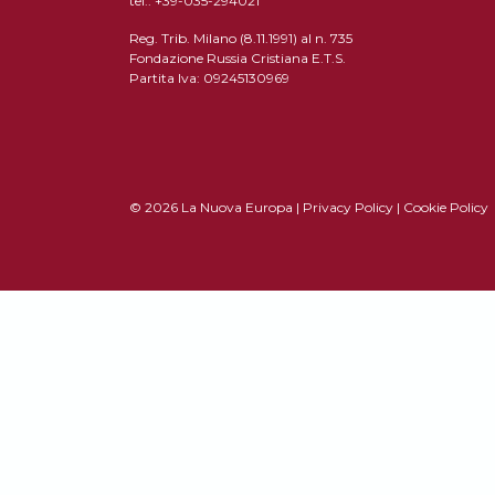
tel.: +39-035-294021
Reg. Trib. Milano (8.11.1991) al n. 735
Fondazione Russia Cristiana E.T.S.
Partita Iva: 09245130969
© 2026 La Nuova Europa |
Privacy Policy
|
Cookie Policy