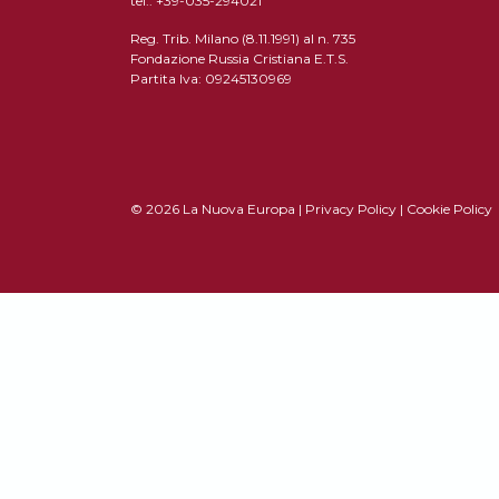
tel.: +39-035-294021
Reg. Trib. Milano (8.11.1991) al n. 735
Fondazione Russia Cristiana E.T.S.
Partita Iva: 09245130969
© 2026 La Nuova Europa |
Privacy Policy
|
Cookie Policy