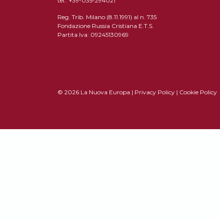
tel.: +39-035-294021
Reg. Trib. Milano (8.11.1991) al n. 735
Fondazione Russia Cristiana E.T.S.
Partita Iva: 09245130969
© 2026 La Nuova Europa |
Privacy Policy
|
Cookie Policy