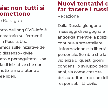
Nuovi tentativi d
ia: non tutti si
far tacere i russi
tomettono
Redazione
o Bonaguro
Dalla Russia giungono
porto dell’ong OVD-Info è
messaggi di vergogna e
ervatorio sui fermenti
angoscia, mentre la polizi
 in Russia. Una
continua a smantellare
mica sulle iniziative del
l’informazione e la libertà
 dissenso» civile,
personale. Sembra che la
ato e perseguitato. Una
violenza di questi giorni
a di iniziative che non
condensi lo sviluppo degli
notizia ma aiutano a
anni, sia come crescita
e liberi.
dell’autoritarismo che del
responsabilità civile.