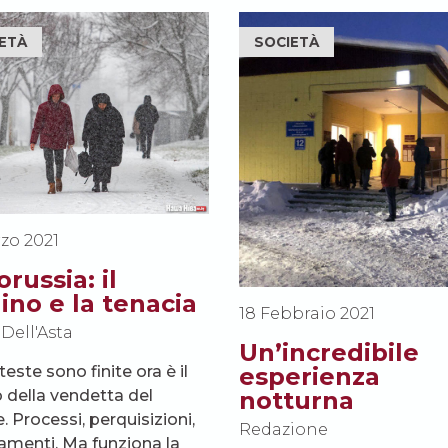
ETÀ
SOCIETÀ
zo 2021
orussia: il
ino e la tenacia
18 Febbraio 2021
Dell'Asta
Un’incredibile
este sono finite ora è il
esperienza
della vendetta del
notturna
. Processi, perquisizioni,
Redazione
iamenti. Ma funziona la