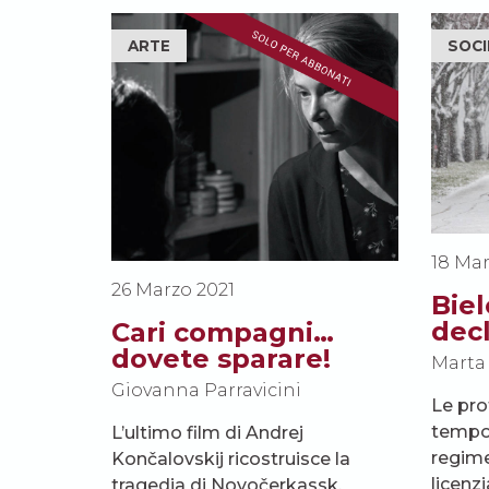
ARTE
SOCI
18 Mar
26 Marzo 2021
Biel
decl
Cari compagni…
dovete sparare!
Marta 
Giovanna Parravicini
Le prot
tempo 
L’ultimo film di Andrej
regime
Končalovskij ricostruisce la
licenz
tragedia di Novočerkassk,