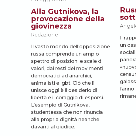
Russ
Alla Gutnikova, la
sot
provocazione della
giovinezza
Angel
Redazione
Il rap
un oss
Il vasto mondo dell’opposizione
sociali
russa comprende un ampio
panora
spettro di posizioni e scale di
«nuovo
valori, dai resti dei movimenti
censur
democratici ad anarchici,
galassi
animalisti e lgbt. Ciò che li
fanno 
unisce oggi è il desiderio di
rimaner
libertà e il coraggio di esporsi.
L’esempio di Gutnikova,
studentessa che non rinuncia
alla propria dignità neanche
davanti al giudice.