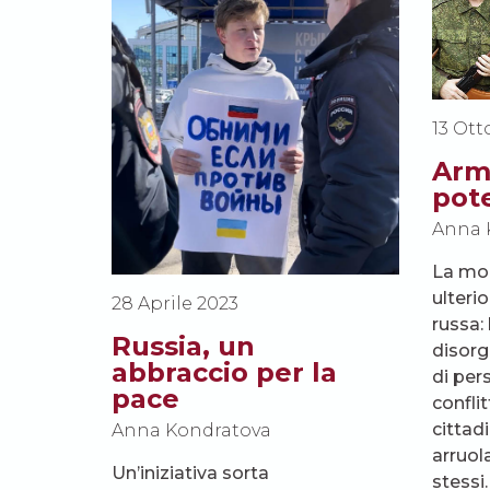
13 Ott
Arm
pote
Anna 
La mob
ulteri
28 Aprile 2023
russa:
Russia, un
disorg
abbraccio per la
di per
pace
confli
cittadi
Anna Kondratova
arruol
Un’iniziativa sorta
stessi.