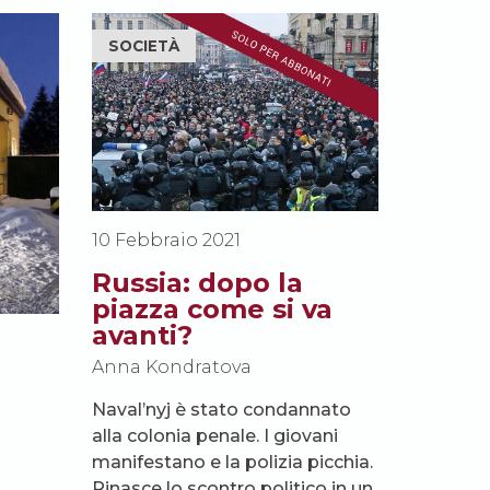
SOCIETÀ
10 Febbraio 2021
Russia: dopo la
piazza come si va
avanti?
Anna Kondratova
Naval’nyj è stato condannato
alla colonia penale. I giovani
manifestano e la polizia picchia.
Rinasce lo scontro politico in un