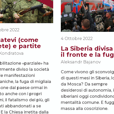
obre 2022
atevi (come
4 Ottobre 2022
te) e partite
La Siberia divisa
Kondratova
il fronte e la fu
Aleksandr Bajanov
ilitazione «parziale» ha
ormente diviso la società
Come vivono gli sconvolg
 le manifestazioni
di questi mesi in Siberia, 
aniche, la fuga di migliaia
da Mosca? Da sempre
sone dal paese ormai in
desiderosi di autonomia, i
tto anche con i propri
siberiani oggi condividono
ni, il fatalismo dei più, gli
mentalità comune. E fugg
ati abbandonati a se
massa alla coscrizione.
 E la Chiesa irretita dalla