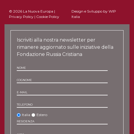
© 2026 La Nuova Europa |
Design e Sviluppo by
WIP
Privacy Policy
|
Cookie Policy
Italia
Iscriviti alla nostra newsletter per
rimanere aggiornato sulle iniziative della
Fondazione Russia Cristiana
NOME
COGNOME
E-MAIL
TELEFONO
Italia
Estero
RESIDENZA