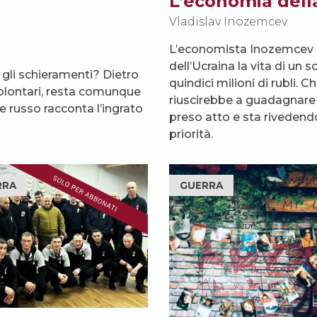
L’economia dell
Vladislav Inozemcev
L’economista Inozemcev h
dell’Ucraina la vita di un
gli schieramenti? Dietro
quindici milioni di rubli.
 volontari, resta comunque
riuscirebbe a guadagnare in
le russo racconta l’ingrato
preso atto e sta rivedendo
priorità.
RRA
GUERRA