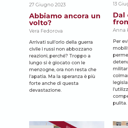
13 Gi
27 Giugno 2023
Dal 
Abbiamo ancora un
fron
volto?
Anna 
Vera Fedorova
Per ev
Arrivati sull’orlo della guerra
mobili
civile i russi non abbozzano
permes
reazioni, perché? Troppo a
detenu
lungo si è giocato con le
militar
menzogne, ora non resta che
colman
l’apatia. Ma la speranza è più
legisl
forte anche di questa
l’util
devastazione.
compen
pulita.