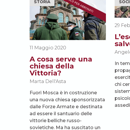
STORIA
SOCI
29 Feb
L’es
salv
11 Maggio 2020
Angel
A cosa serve una
In temp
chiesa della
propag
Vittoria?
eserci
Marta Dell'Asta
chi ce
sistem
Fuori Mosca è in costruzione
psicol
una nuova chiesa sponsorizzata
assedi
dalle Forze Armate e destinata
ad essere il santuario delle
vittorie belliche russo-
sovietiche. Ma ha suscitato un