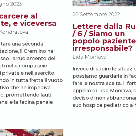
ugno 2023
carcere al
28 Settembre 2022
te, e viceversa
Lettere dalla Ru
Kondratova
/ 6 / Siamo un
popolo paziente
itare una seconda
irresponsabile?
tazione, il Cremlino ha
Lida Moniava
so l’arruolamento dei
ti nelle compagnie
Invece di subire le situazi
i private e nell’esercito,
possiamo guardarle in fac
do in tutta fretta il vuoto
fare la nostra scelta. Il for
ativo che ne impediva
appello di Lida Moniava, 
izzo, promettendo lauti
deciso di non abbandonare
si e la fedina penale
suo hospice pediatrico a