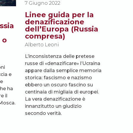
7 Giugno 2022
Linee guida per la
denazificazione
ssia
dell’Europa (Russia
compresa)
 o
Alberto Leoni
L’inconsistenza delle pretese
russe di «denazificare» l’Ucraina
oni
appare dalla semplice memoria
cia e
storica: fascismo e nazismo
te
ebbero un oscuro fascino su
che ha
centinaia di migliaia di europei.
 il
La vera denazificazione è
 Mosca.
innanzitutto un giudizio
secondo verità.