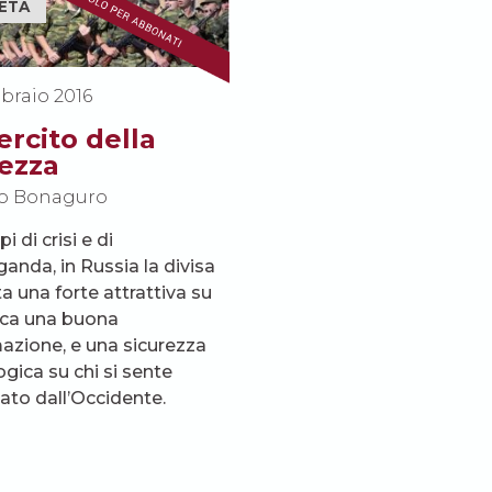
ETÀ
braio 2016
ercito della
ezza
o Bonaguro
i di crisi e di
anda, in Russia la divisa
ta una forte attrattiva su
rca una buona
azione, e una sicurezza
ogica su chi si sente
ato dall’Occidente.