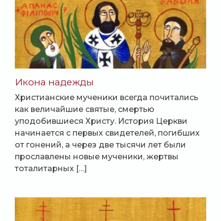
Икона надежды
Христианские мученики всегда почитались
как величайшие святые, смертью
уподобившиеся Христу. История Церкви
начинается с первых свидетелей, погибших
от гонений, а через две тысячи лет были
прославлены новые мученики, жертвы
тоталитарных […]