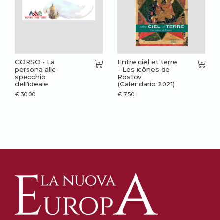
CORSO • La
Entre ciel et terre
persona allo
- Les icônes de
specchio
Rostov
dell’ideale
(Calendario 2021)
€
30,00
€
7,50