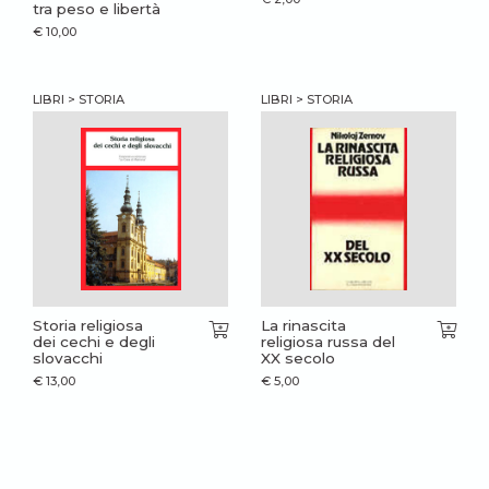
tra peso e libertà
€
10,00
LIBRI > STORIA
LIBRI > STORIA
Storia religiosa
La rinascita
dei cechi e degli
religiosa russa del
slovacchi
XX secolo
€
13,00
€
5,00