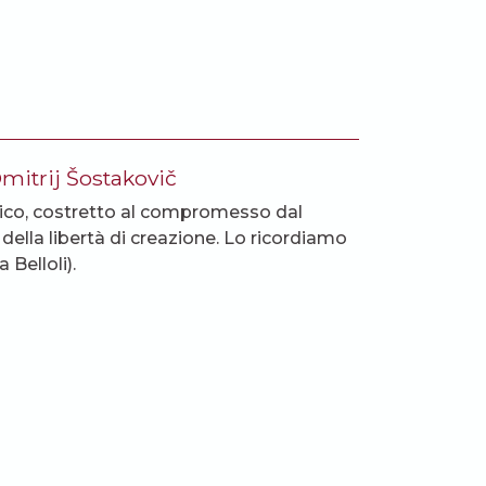
Dmitrij Šostakovič
drico, costretto al compromesso dal
ella libertà di creazione. Lo ricordiamo
 Belloli).