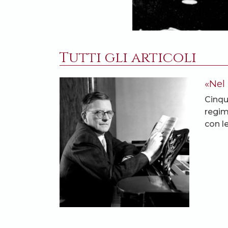
Tutti gli articoli
«Nel
Cinqu
regim
con le