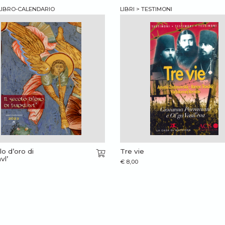
 LIBRO-CALENDARIO
LIBRI > TESTIMONI
lo d’oro di
Tre vie
vl’
€
8,00