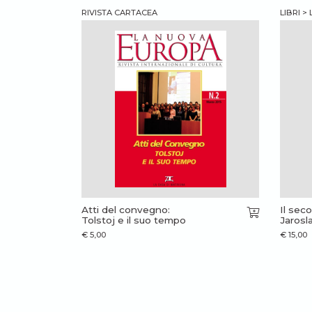
RIVISTA CARTACEA
LIBRI >
Atti del convegno:
Il seco
Tolstoj e il suo tempo
Jarosla
€
5,00
€
15,00