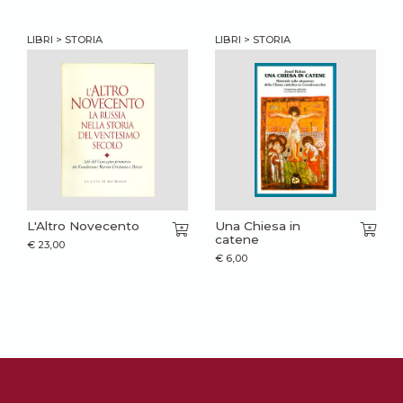
LIBRI > STORIA
LIBRI > STORIA
L'Altro Novecento
Una Chiesa in
catene
€
23,00
€
6,00