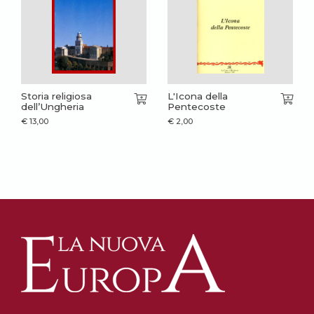
Storia religiosa
L'Icona della
dell’Ungheria
Pentecoste
€
13,00
€
2,00