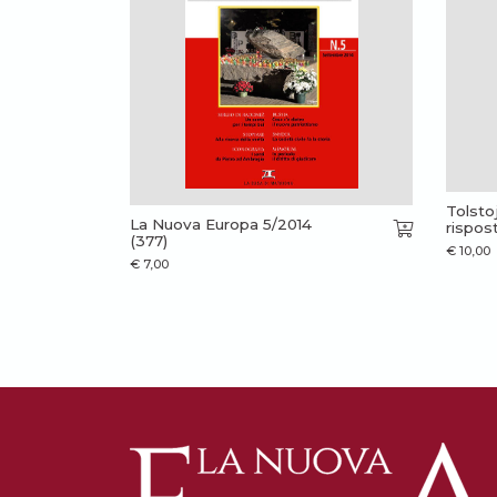
Tolstoj
La Nuova Europa 5/2014
rispos
(377)
€
10,00
€
7,00