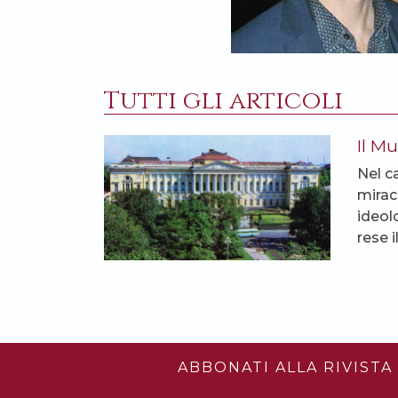
Tutti gli articoli
Il M
Nel c
mirac
ideol
rese i
ABBONATI ALLA RIVISTA 