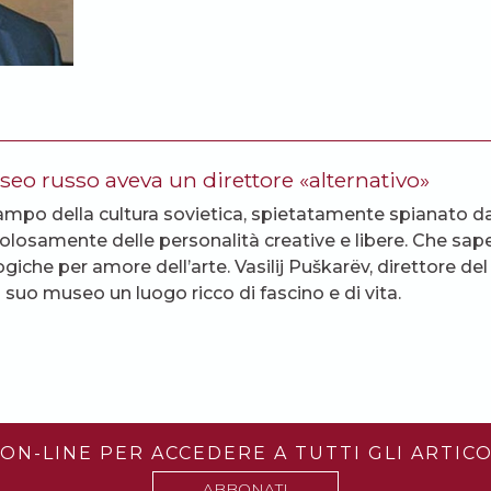
useo russo aveva un direttore «alternativo»
ampo della cultura sovietica, spietatamente spianato d
olosamente delle personalità creative e libere. Che sap
ogiche per amore dell’arte. Vasilij Puškarëv, direttore d
l suo museo un luogo ricco di fascino e di vita.
ON-LINE PER ACCEDERE A TUTTI GLI ARTICO
ABBONATI